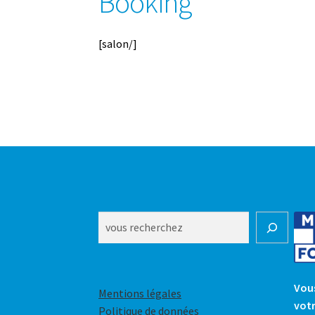
Booking
[salon/]
Rechercher
Vous
Mentions légales
votr
Politique de données