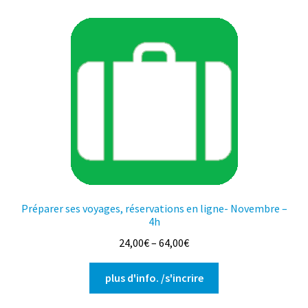
variations.
Les
options
peuvent
être
choisies
sur
la
page
du
produit
Préparer ses voyages, réservations en ligne- Novembre –
4h
24,00
€
–
64,00
€
Ce
plus d'info. /s'incrire
produit
a