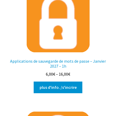
plus
ancien
Applications de sauvegarde de mots de passe – Janvier
2027 – 1h
6,00
€
–
16,00
€
Ce
plus d'info. /s'incrire
produit
a
plusieurs
variations.