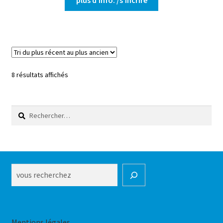
produit
a
plusieurs
variations.
Les
options
Trié
8 résultats affichés
peuvent
du
être
plus
choisies
récent
Rechercher :
au
sur
plus
la
ancien
page
du
produit
Rechercher
Mentions légales