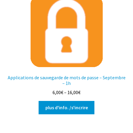
Les
options
peuvent
être
choisies
sur
la
page
du
produit
Applications de sauvegarde de mots de passe – Septembre
– 1h
6,00
€
–
16,00
€
Ce
plus d'info. /s'incrire
produit
a
plusieurs