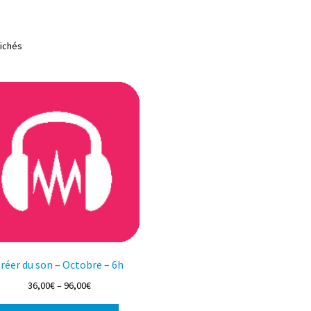
Trié
fichés
du
plus
récent
au
plus
ancien
réer du son – Octobre – 6h
36,00
€
–
96,00
€
Ce