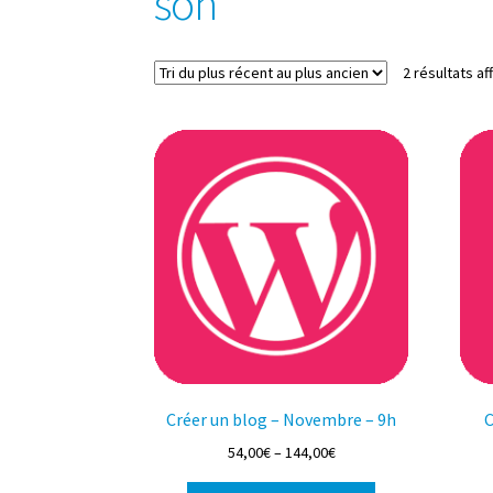
son
2 résultats af
Créer un blog – Novembre – 9h
C
54,00
€
–
144,00
€
Ce