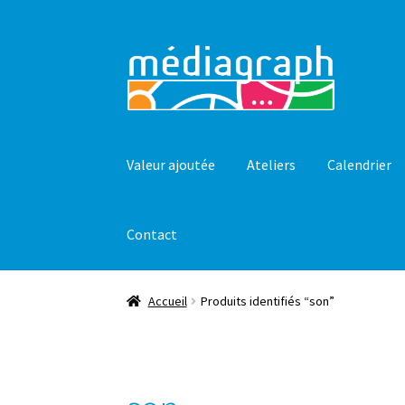
Aller
Aller
à
au
la
contenu
navigation
Valeur ajoutée
Ateliers
Calendrier
Contact
Accueil
Produits identifiés “son”