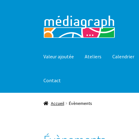
Aller
Aller
à
au
la
contenu
navigation
Valeur ajoutée
Ateliers
Calendrier
Contact
Accueil
Évènements