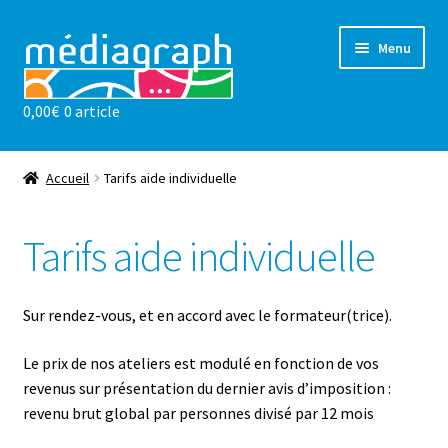
Aller
Aller
Menu
à
au
la
contenu
0,00
€
0 article
navigation
Les ateliers
sensibilisations
Accueil
Tarifs aide individuelle
Notre valeur ajoutée
Tarifs aide individuelle
l’association
Sur rendez-vous, et en accord avec le formateur(trice).
Actualités
Le prix de nos ateliers est modulé en fonction de vos
revenus sur présentation du dernier avis d’imposition :
Contact
revenu brut global par personnes divisé par 12 mois