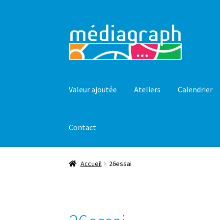
Aller
Aller
à
au
la
contenu
navigation
Valeur ajoutée
Ateliers
Calendrier
Contact
Accueil
26essai