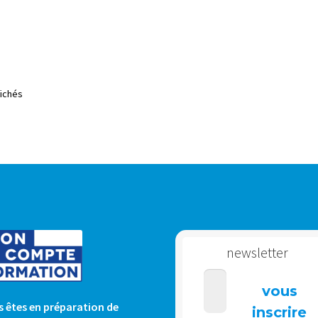
Trié
fichés
du
plus
récent
au
plus
ancien
newsletter
 êtes en préparation de