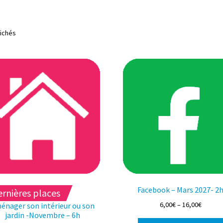
Trié
fichés
du
plus
récent
au
plus
ancien
Facebook – Mars 2027- 2
rnières places
6,00
€
–
16,00
€
énager son intérieur ou son
jardin -Novembre – 6h