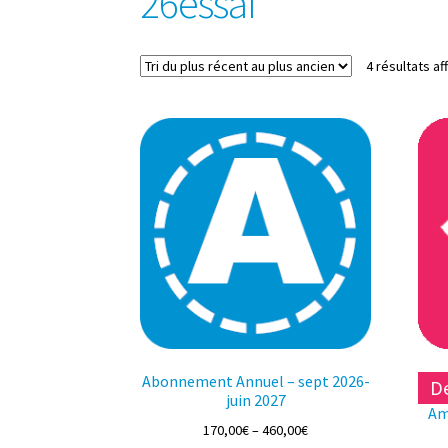
26essai
4 résultats af
Abonnement Annuel – sept 2026-
De
juin 2027
Am
170,00
€
–
460,00
€