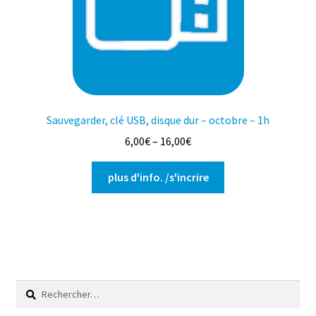
choisies
sur
la
page
du
produit
Sauvegarder, clé USB, disque dur – octobre – 1h
6,00
€
–
16,00
€
Ce
plus d'info. /s'incrire
produit
a
plusieurs
variations.
Les
options
Rechercher :
peuvent
être