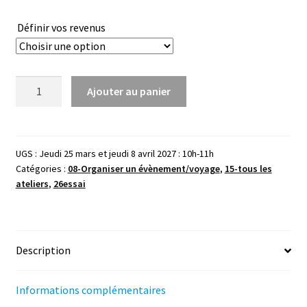
Définir vos revenus
quantité
Ajouter au panier
de
Facebook
-
Mars
UGS :
Jeudi 25 mars et jeudi 8 avril 2027 : 10h-11h
Catégories :
08-Organiser un évènement/voyage
,
15-tous les
2027-
ateliers
,
26essai
2h
Description
Informations complémentaires