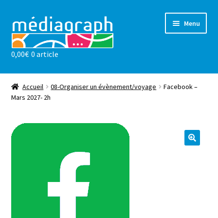
Aller
Aller
Menu
à
au
la
contenu
0,00
€
0 article
navigation
Les ateliers
sensibilisations
Accueil
08-Organiser un évènement/voyage
Facebook –
Mars 2027- 2h
Notre valeur ajoutée
l’association
Actualités
Contact