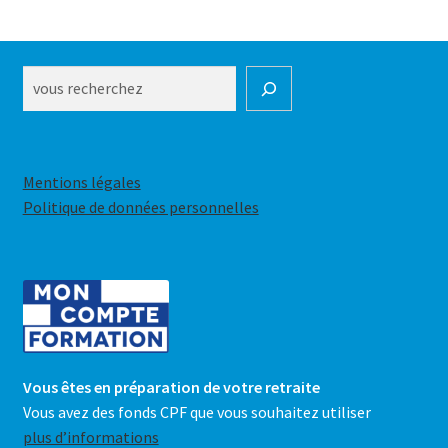
choisies
sur
la
Rechercher
page
du
produit
Mentions légales
Politique de données personnelles
Vous êtes en préparation de votre retraite
Vous avez des fonds CPF que vous souhaitez utiliser
plus d’informations