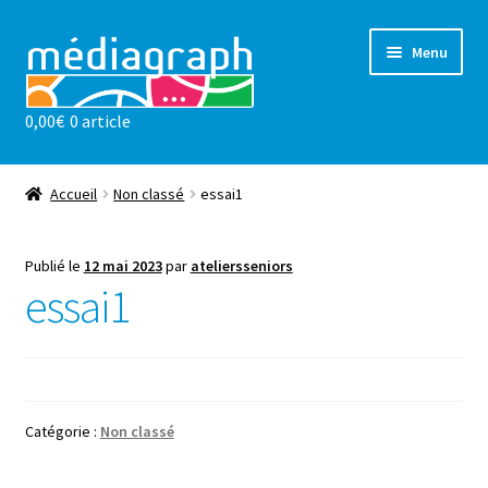
Aller
Aller
Menu
à
au
la
contenu
0,00
€
0 article
navigation
Les ateliers
sensibilisations
Accueil
Non classé
essai1
Notre valeur ajoutée
Publié le
12 mai 2023
par
ateliersseniors
essai1
l’association
Actualités
Contact
Catégorie :
Non classé