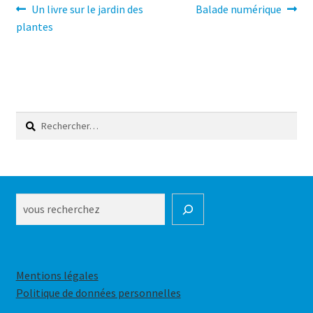
Navigation
Article
Article
Un livre sur le jardin des
Balade numérique
précédent :
suivant :
plantes
de
l’article
Rechercher :
Rechercher
Mentions légales
Politique de données personnelles