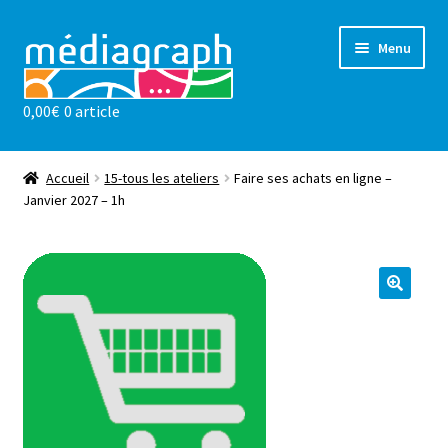
Aller
Aller
Menu
à
au
la
contenu
0,00
€
0 article
navigation
Les ateliers
sensibilisations
Accueil
15-tous les ateliers
Faire ses achats en ligne –
Janvier 2027 – 1h
Notre valeur ajoutée
l’association
Actualités
Contact