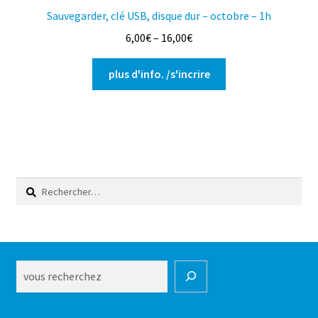
Sauvegarder, clé USB, disque dur – octobre – 1h
6,00
€
–
16,00
€
Ce
plus d'info. /s'incrire
produit
a
plusieurs
variations.
Les
options
Rechercher :
peuvent
être
choisies
sur
la
Rechercher
page
du
produit