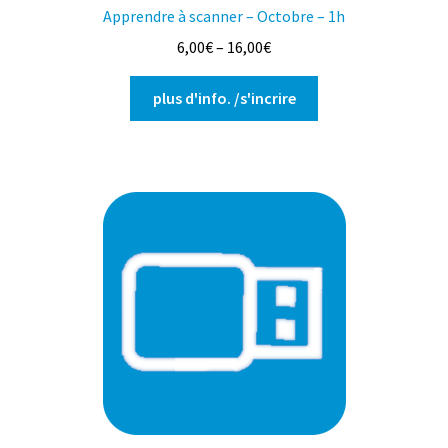
Apprendre à scanner – Octobre – 1h
6,00
€
–
16,00
€
Ce
plus d'info. /s'incrire
produit
a
plusieurs
variations.
Les
options
peuvent
être
choisies
sur
la
page
du
produit