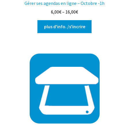
Gérer ses agendas en ligne – Octobre -1h
6,00
€
–
16,00
€
Ce
plus d'info. /s'incrire
produit
a
plusieurs
variations.
Les
options
peuvent
être
choisies
sur
la
page
du
produit