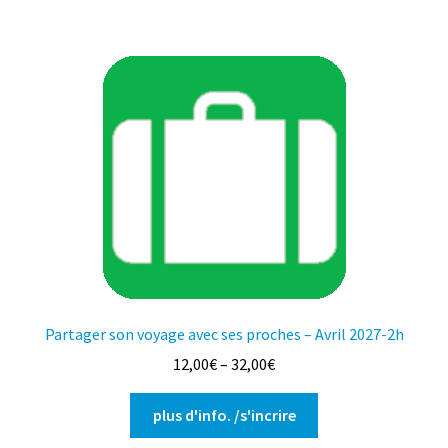
a
plusieurs
variations.
Les
options
peuvent
être
choisies
sur
la
page
du
produit
Partager son voyage avec ses proches – Avril 2027-2h
12,00
€
–
32,00
€
Ce
plus d'info. /s'incrire
produit