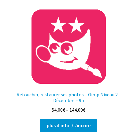
plusieurs
variations.
Les
options
peuvent
être
choisies
sur
la
page
du
produit
Retoucher, restaurer ses photos – Gimp Niveau 2 -
Décembre – 9h
54,00
€
–
144,00
€
Ce
plus d'info. /s'incrire
produit