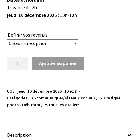
1 séance de 2h
jeudi 10 décembre 2026 : 10h-12h
Définir vos revenus
quantité
Ajouter au panier
de
Partager
ses
photos
UGS :
jeudi 10 décembre 2026 : 10h-12h-
Catégories :
07-communiquer/réseaux sociaux
,
12-Pratique
-
photo - Débutant
,
15-tous les ateliers
Décembre-
2h
Description