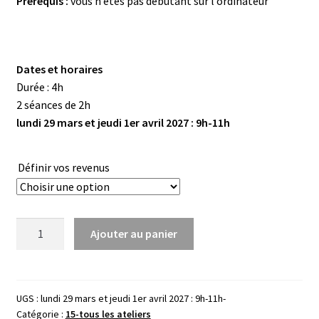
Prérequis :
vous n’êtes pas débutant sur l’ordinateur
Dates et horaires
Durée : 4h ­
2 séances de 2h
lundi 29 mars et jeudi 1er avril 2027 : 9h-11h
Définir vos revenus
quantité
Ajouter au panier
de
Protéger
sa
santé,
UGS :
lundi 29 mars et jeudi 1er avril 2027 : 9h-11h-
Catégorie :
15-tous les ateliers
le