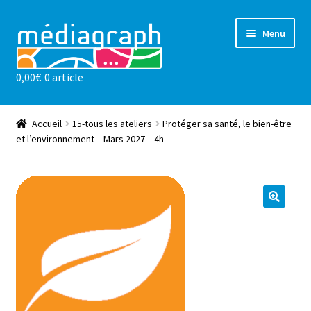
Aller
Aller
Menu
à
au
la
contenu
0,00
€
0 article
navigation
Les ateliers
sensibilisations
Accueil
15-tous les ateliers
Protéger sa santé, le bien-être
et l’environnement – Mars 2027 – 4h
Notre valeur ajoutée
l’association
Actualités
Contact