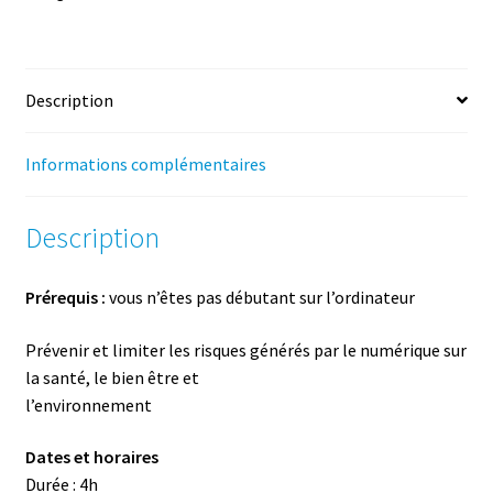
bien-
être
et
Description
l'environnement
-
Mars
Informations complémentaires
2027
-
Description
4h
Prérequis :
vous n’êtes pas débutant sur l’ordinateur
Prévenir et limiter les risques générés par le numérique sur
la santé, le bien­ être et
l’environnement
Dates et horaires
Durée : 4h ­