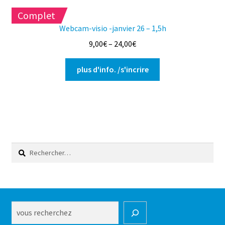
Complet
Webcam-visio -janvier 26 – 1,5h
9,00
€
–
24,00
€
Ce
plus d'info. /s'incrire
produit
a
plusieurs
variations.
Les
options
Rechercher :
peuvent
être
choisies
sur
la
Rechercher
page