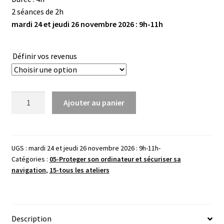
2 séances de 2h
mardi 24 et jeudi 26 novembre 2026 : 9h-11h
Définir vos revenus
quantité
Ajouter au panier
de
Protéger
ses
données
UGS :
mardi 24 et jeudi 26 novembre 2026 : 9h-11h-
Catégories :
05-Proteger son ordinateur et sécuriser sa
personnelles
navigation
,
15-tous les ateliers
et
sa
vie
privée
Description
-