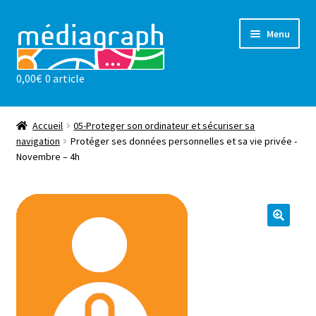
Aller
Aller
Menu
à
au
la
contenu
0,00
€
0 article
navigation
Les ateliers
sensibilisations
Accueil
05-Proteger son ordinateur et sécuriser sa
navigation
Protéger ses données personnelles et sa vie privée -
Novembre – 4h
Notre valeur ajoutée
l’association
Actualités
Contact