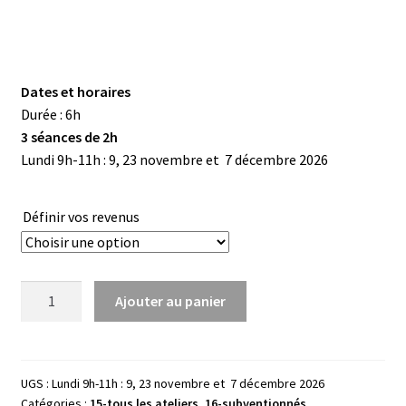
Dates et horaires
Durée : 6h
3 séances de 2h
Lundi 9h-11h : 9, 23 novembre et 7 décembre 2026
Définir vos revenus
quantité
Ajouter au panier
de
Je
progresse
avec
UGS :
Lundi 9h-11h : 9, 23 novembre et 7 décembre 2026
Catégories :
15-tous les ateliers
,
16-subventionnés
ma