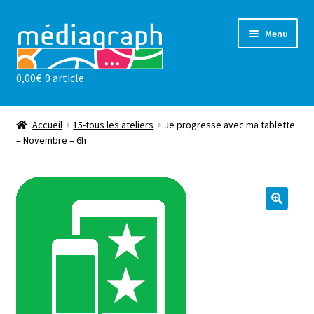
Aller
Aller
Menu
à
au
la
contenu
0,00
€
0 article
navigation
Les ateliers
sensibilisations
Accueil
15-tous les ateliers
Je progresse avec ma tablette
– Novembre – 6h
Notre valeur ajoutée
l’association
Actualités
Contact