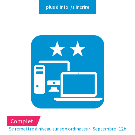
Ce
plus d'info. /s'incrire
produit
a
plusieurs
variations.
Les
options
peuvent
être
choisies
sur
la
page
du
produit
Complet
Se remettre à niveau sur son ordinateur- Septembre -12h