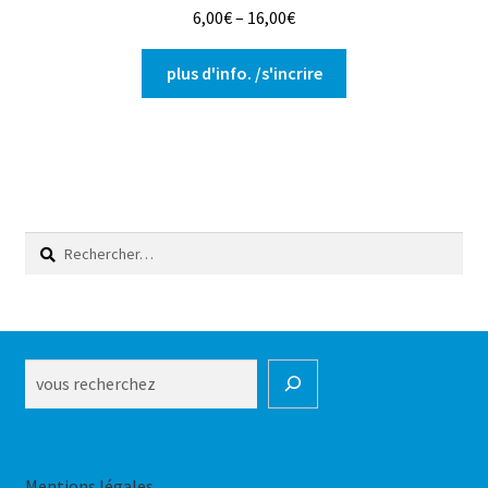
6,00
€
–
16,00
€
Ce
plus d'info. /s'incrire
produit
a
plusieurs
variations.
Les
options
Rechercher :
peuvent
être
choisies
sur
la
Rechercher
page
du
produit
Mentions légales