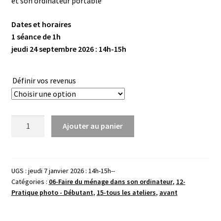
et son ordinateur portable
Dates et horaires
1 séance de 1h
jeudi 24 septembre 2026 : 14h-15h
Définir vos revenus
quantité
Ajouter au panier
de
Transférer
ses
photos-
UGS :
jeudi 7 janvier 2026 : 14h-15h--
Catégories :
06-Faire du ménage dans son ordinateur
,
12-
Window's-
Pratique photo - Débutant
,
15-tous les ateliers
,
avant
Janvier
27
-