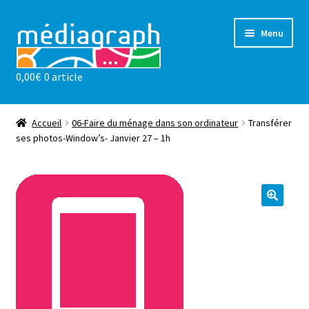
Aller
Aller
Menu
à
au
la
contenu
0,00
€
0 article
navigation
Les ateliers
sensibilisations
Accueil
06-Faire du ménage dans son ordinateur
Transférer
ses photos-Window’s- Janvier 27 – 1h
Notre valeur ajoutée
l’association
Actualités
Contact