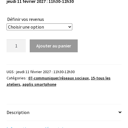
jeudi 11 février 2027 : 11h30-12h30
Définir vos revenus
quantité
Ajouter au panier
de
Visio‐
discuter
en
UGS :
jeudi 11 février 2027 : 11h30-12h30
Catégories :
07-communiquer/réseaux sociaux
,
15-tous les
direct-
ateliers
,
applis smartphone
février
2027
-1h
Description