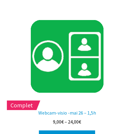
a
plusieurs
variations.
Les
options
peuvent
être
choisies
sur
la
page
du
produit
Complet
Webcam-visio -mai 26 – 1,5h
9,00
€
–
24,00
€
Ce