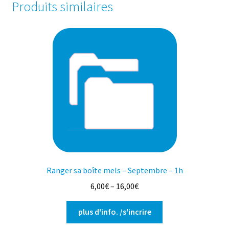
Produits similaires
Ranger sa boîte mels – Septembre – 1h
6,00
€
–
16,00
€
Ce
plus d'info. /s'incrire
produit