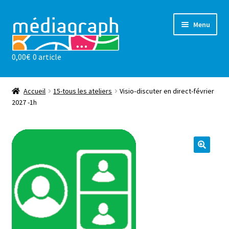
Aller
Aller
Menu
à
au
la
contenu
0,00
€
0 article
navigation
Les ateliers
sensibilisations
Accueil
15-tous les ateliers
Visio‐discuter en direct-février
2027 -1h
Notre valeur ajoutée
l’association
Actualités
Contact