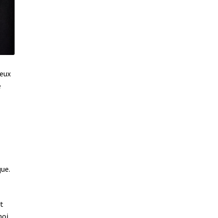
meux
e
;
que.
et
moi,