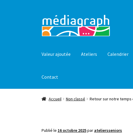
Aller
Aller
à
au
la
contenu
navigation
Valeur ajoutée
Ateliers
Calendrier
Contact
Accueil
Non classé
Retour sur notre temps 
Publié le
16 octobre 2025
par
ateliersseniors