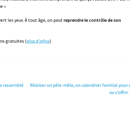
e »
ert les yeux. À tout âge, on peut
reprendre le contrôle de son
ns gratuites (
plus d’infos
)
Article
 a rassemblé
Réaliser un pêle-mêle, un calendrier familial pour o
suivant :
ou s’offri