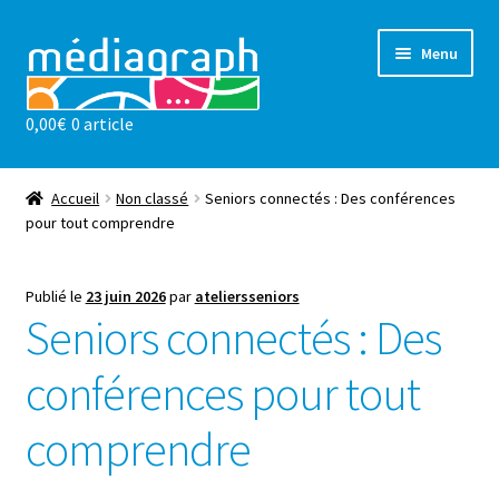
Aller
Aller
Menu
à
au
la
contenu
0,00
€
0 article
navigation
Les ateliers
sensibilisations
Accueil
Non classé
Seniors connectés : Des conférences
pour tout comprendre
Notre valeur ajoutée
Publié le
23 juin 2026
par
ateliersseniors
l’association
Seniors connectés : Des
conférences pour tout
Actualités
comprendre
Contact