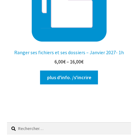
choisies
sur
la
page
du
produit
Ranger ses fichiers et ses dossiers – Janvier 2027- 1h
6,00
€
–
16,00
€
Ce
plus d'info. /s'incrire
produit
a
plusieurs
variations.
Les
options
Rechercher :
peuvent
être