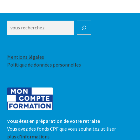
choisies
sur
la
Rechercher
page
du
produit
Mentions légales
Politique de données personnelles
Vous êtes en préparation de votre retraite
Vous avez des fonds CPF que vous souhaitez utiliser
plus d’informations