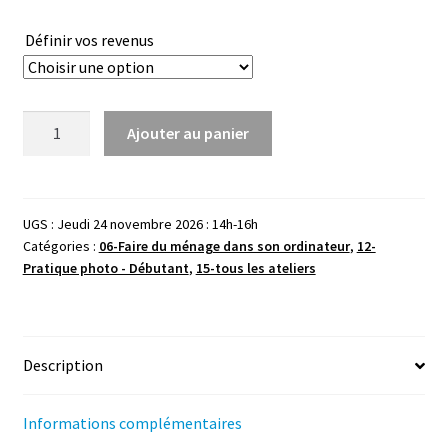
Définir vos revenus
quantité
Ajouter au panier
de
Gérer
son
Google
UGS :
Jeudi 24 novembre 2026 : 14h-16h
Catégories :
06-Faire du ménage dans son ordinateur
,
12-
photos
Pratique photo - Débutant
,
15-tous les ateliers
-
Novembre
-2h
Description
Informations complémentaires