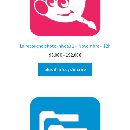
La retouche photo-niveau 1 – Novembre – 12h
96,00
€
–
192,00
€
Ce
plus d'info. /s'incrire
produit
a
plusieurs
variations.
Les
options
peuvent
être