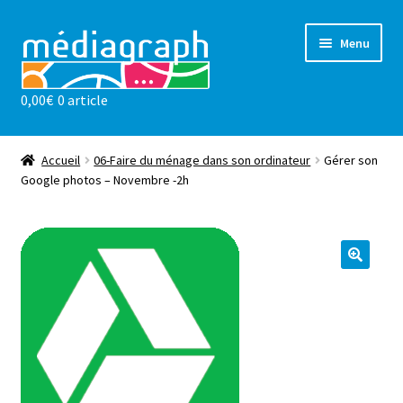
Aller
Aller
Menu
à
au
la
contenu
0,00
€
0 article
navigation
Les ateliers
sensibilisations
Accueil
06-Faire du ménage dans son ordinateur
Gérer son
Google photos – Novembre -2h
Notre valeur ajoutée
l’association
Actualités
Contact