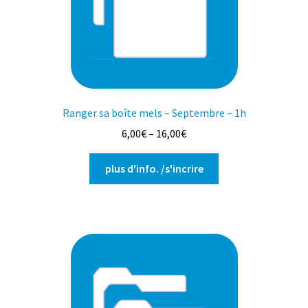
choisies
sur
la
page
du
produit
Ranger sa boîte mels – Septembre – 1h
6,00
€
–
16,00
€
Ce
plus d'info. /s'incrire
produit
a
plusieurs
variations.
Les
options
peuvent
être