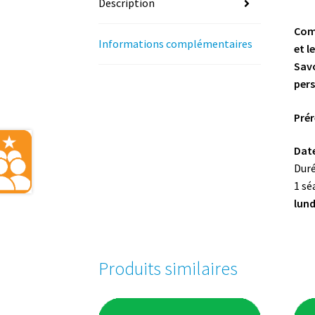
Description
Comp
Informations complémentaires
et l
Savo
per
Prér
Date
Durée
1 sé
lund
Produits similaires