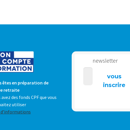
peuvent
être
choisies
sur
la
page
du
produit
newsletter
 êtes en préparation de
e retraite
 avez des fonds CPF que vous
aitez utiliser
 d’informations