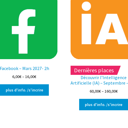
Facebook – Mars 2027- 2h
Dernières places
6,00
€
–
16,00
€
Découvrir l’Intelligence
Artificielle (IA) – Septembre 
Ce
plus d'info. /s'incrire
60,00
€
–
160,00
€
produit
a
plus d'info. /s'incrire
plusieurs
variations.
Les
options