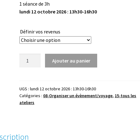
1 séance de 3h
lundi 12 octobre 2026 : 13h30-16h30
Définir vos revenus
quantité
Ajouter au panier
de
Outils
en
ligne-
UGS :
lundi 12 octobre 2026 : 13h30-16h30
Catégories :
08-Organiser un évènement/voyage
,
15-tous les
Découvrir
ateliers
les
plateformes
de
stockage
scription
-