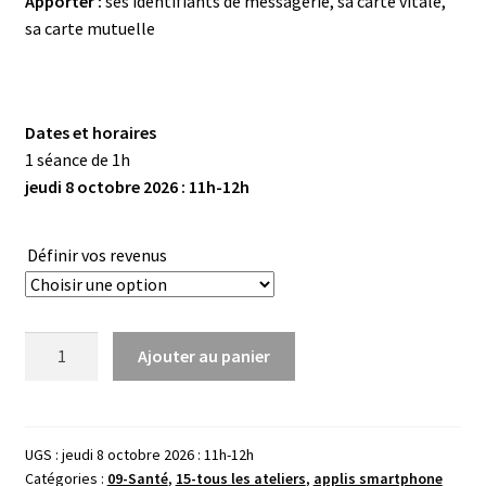
Apporter :
ses identifiants de messagerie, sa carte vitale,
sa carte mutuelle
Dates et horaires
1 séance de 1h
jeudi 8 octobre 2026 : 11h-12h
Définir vos revenus
quantité
Ajouter au panier
de
Les
outils
internet
UGS :
jeudi 8 octobre 2026 : 11h-12h
Catégories :
09-Santé
,
15-tous les ateliers
,
applis smartphone
pour