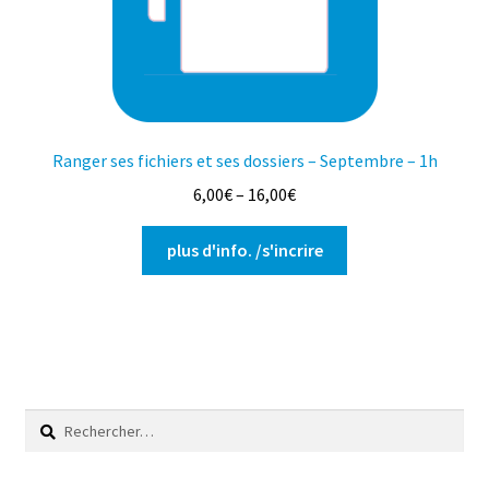
sur
la
page
du
produit
Ranger ses fichiers et ses dossiers – Septembre – 1h
6,00
€
–
16,00
€
Ce
plus d'info. /s'incrire
produit
a
plusieurs
variations.
Les
options
Rechercher :
peuvent
être
choisies