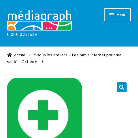
Aller
Aller
Menu
à
au
la
contenu
0,00
€
0 article
navigation
Les ateliers
sensibilisations
Accueil
15-tous les ateliers
Les outils internet pour ma
santé – Octobre – 1h
Notre valeur ajoutée
l’association
Actualités
Contact