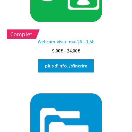
la
page
du
produit
Complet
Webcam-visio -mai 26 – 1,5h
9,00
€
–
24,00
€
Ce
plus d'info. /s'incrire
produit
a
plusieurs
variations.
Les
options
peuvent
être
choisies