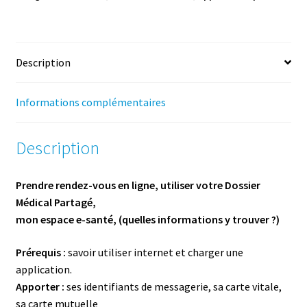
ma
santé
-
Description
Octobre
-
1h
Informations complémentaires
Description
Prendre rendez-­vous en ligne, utiliser votre Dossier
Médical Partagé,
mon espace e­-santé, (quelles informations y trouver ?)
Pré­requis :
savoir utiliser internet et charger une
application.
Apporter :
ses identifiants de messagerie, sa carte vitale,
sa carte mutuelle